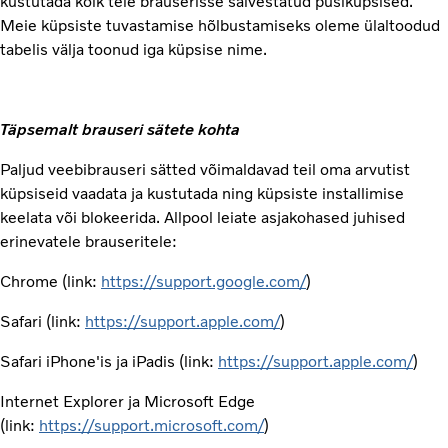
kustutada kõik teie brauserisse salvestatud püsiküpsised.
Meie küpsiste tuvastamise hõlbustamiseks oleme ülaltoodud
tabelis välja toonud iga küpsise nime.
Täpsemalt brauseri sätete kohta
Paljud veebibrauseri sätted võimaldavad teil oma arvutist
küpsiseid vaadata ja kustutada ning küpsiste installimise
keelata või blokeerida. Allpool leiate asjakohased juhised
erinevatele brauseritele:
Chrome (link:
https://support.google.com/
)
Safari (link:
https://support.apple.com/
)
Safari iPhone'is ja iPadis (link:
https://support.apple.com/
)
Internet Explorer ja Microsoft Edge
(link:
https://support.microsoft.com/
)