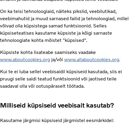
On ka teisi tehnoloogiaid, näiteks pikslid, veebilutikad,
veebimahutid ja muud sarnased failid ja tehnoloogiad, millel
võivad olla küpsistega samad funktsioonid. Selles
küpsiseteatises kasutame küpsiste ja kõigi sarnaste
tehnoloogiate kohta mõistet "küpsised"
.
Küpsiste kohta lisateabe saamiseks vaadake
www.aboutcookies.org
ja/või
www.allaboutcookies.org
.
Kui te ei luba sellel veebisaidil küpsiseid kasutada, siis ei
pruugi selle saidi teatud funktsioonid või jaotised teile
saadaval olla või ootuspäraselt töötada.
Milliseid küpsiseid veebisait kasutab?
Kasutame järgmisi küpsiseid järgmistel eesmärkidel: