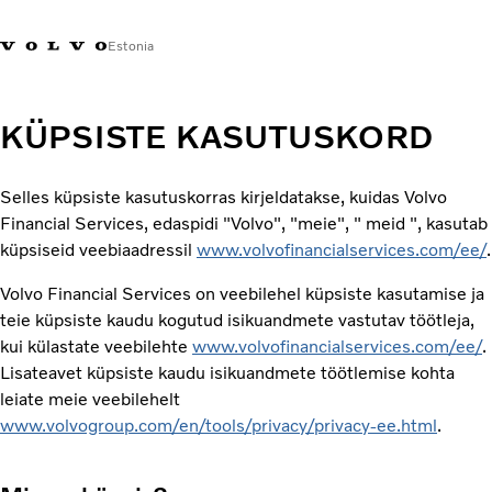
Estonia
Market Selector
KÜPSISTE KASUTUSKORD
Selles küpsiste kasutuskorras kirjeldatakse, kuidas Volvo
Financial Services, edaspidi "Volvo", "meie", " meid ", kasutab
küpsiseid veebiaadressil
www.volvofinancialservices.com/ee/
.
Volvo Financial Services on veebilehel küpsiste kasutamise ja
teie küpsiste kaudu kogutud isikuandmete vastutav töötleja,
kui külastate veebilehte
www.volvofinancialservices.com/ee/
.
Lisateavet küpsiste kaudu isikuandmete töötlemise kohta
leiate meie veebilehelt
www.volvogroup.com/en/tools/privacy/privacy-ee.html
.