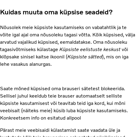
Kuidas muuta oma küpsise seadeid?
Nõusolek meie küpsiste kasutamiseks on vabatahtlik ja te
võite igal ajal oma nõusoleku tagasi võtta. Kõik küpsised, välja
arvatud vajalikud küpsised, eemaldatakse. Oma nõusoleku
tagasivõtmiseks külastage
Küpsiste eelistuste keskust
või
klõpsake sinisel kaitse ikoonil (
Küpsiste sätted
), mis on iga
lehe vasakus alanurgas.
Saate mõned küpsised oma brauseri sätetest blokeerida.
Sellisel juhul keeldub teie brauser automaatselt selliste
küpsiste kasutamisest või teavitab teid iga kord, kui mõni
veebisait (näiteks meie) küsib luba küpsiste kasutamiseks.
Konkreetsem info on esitatud allpool
Pärast meie veebisaidi külastamist saate vaadata üle ja