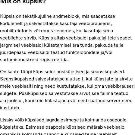
Mis on küpsis?
Küpsis on tekstikujuline andmeblokk, mis saadetakse
kodulehelt ja salvestatakse kasutaja veebibrauseris,
mobiiltelefonis või muus seadmes, kui kasutaja seda
veebilehte sirvib. Küpsis aitab veebisaidi pakkujal teie seadet
järgmisel veebisaidi külastamisel ära tunda, pakkuda teile
juurdepääsu veebisaidi teatud funktsioonidele ja/või
surfamismustreid registreerida.
On kahte tüüpi küpsiseid: püsiküpsised ja seansiküpsised.
Seansiküpsised salvestatakse ajutiselt, kui külastate ja sirvite
meie veebisaiti ning need kustutatakse, kui oma veebibrauseri
sulgete. Püsiküpsised salvestatakse arvutisse failina teatud
aja jooksul, kuni teie külastajana või neid saatnud server need
kustutab.
Lisaks võib küpsised jagada esimese ja kolmanda osapoole
küpsisteks. Esimese osapoole küpsised määrab veebisaidi
omanik ja kolmanda osapoole küpsised teine veebisait.