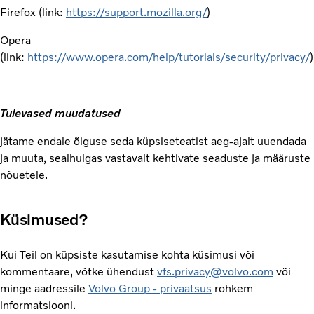
Firefox (link:
https://support.mozilla.org/
)
Opera
(link:
https://www.opera.com/help/tutorials/security/privacy/
)
Tulevased muudatused
jätame endale õiguse seda küpsiseteatist aeg-ajalt uuendada
ja muuta, sealhulgas vastavalt kehtivate seaduste ja määruste
nõuetele.
Küsimused?
Kui Teil on küpsiste kasutamise kohta küsimusi või
kommentaare, võtke ühendust
vfs.privacy@volvo.com
või
minge aadressile
Volvo Group - privaatsus
rohkem
informatsiooni.