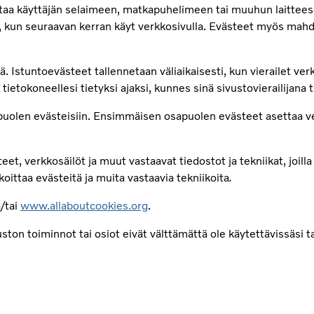
entaa käyttäjän selaimeen, matkapuhelimeen tai muuhun laittees
, kun seuraavan kerran käyt verkkosivulla. Evästeet myös mahdo
. Istuntoevästeet tallennetaan väliaikaisesti, kun vierailet verk
ietokoneellesi tietyksi ajaksi, kunnes sinä sivustovierailijana t
puolen evästeisiin. Ensimmäisen osapuolen evästeet asettaa v
eet, verkkosäilöt ja muut vastaavat tiedostot ja tekniikat, joilla
ttaa evästeitä ja muita vastaavia tekniikoita
.
/tai
www.allaboutcookies.org
.
vuston toiminnot tai osiot eivät välttämättä ole käytettävissäsi t