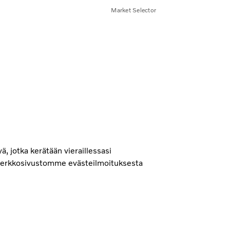
Market Selector
ä, jotka kerätään vieraillessasi
at verkkosivustomme evästeilmoituksesta