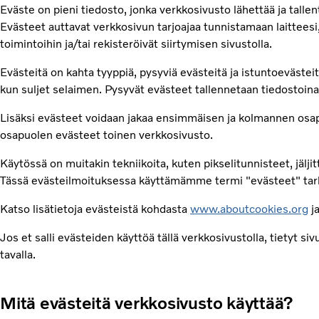
Eväste on pieni tiedosto, jonka verkkosivusto lähettää ja tall
Evästeet auttavat verkkosivun tarjoajaa tunnistamaan laitteesi
toimintoihin ja/tai rekisteröivät siirtymisen sivustolla.
Evästeitä on kahta tyyppiä, pysyviä evästeitä ja istuntoevästeitä
kun suljet selaimen. Pysyvät evästeet tallennetaan tiedostoina t
Lisäksi evästeet voidaan jakaa ensimmäisen ja kolmannen osa
osapuolen evästeet toinen verkkosivusto.
Käytössä on muitakin tekniikoita, kuten pikselitunnisteet, jäljitt
Tässä evästeilmoituksessa käyttämämme termi "evästeet" tarkoi
Katso lisätietoja evästeistä kohdasta
www.aboutcookies.org
ja
Jos et salli evästeiden käyttöä tällä verkkosivustolla, tietyt si
tavalla.
Mitä evästeitä verkkosivusto käyttää?