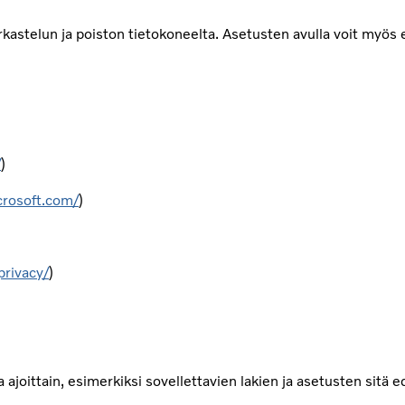
astelun ja poiston tietokoneelta. Asetusten avulla voit myös 
/
)
crosoft.com/
)
privacy/
)
joittain, esimerkiksi sovellettavien lakien ja asetusten sitä e