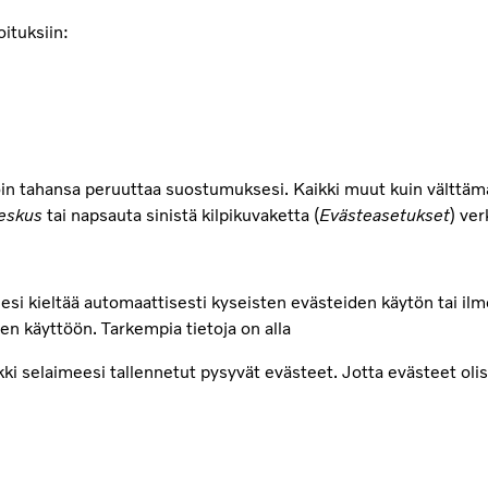
ituksiin:
oin tahansa peruuttaa suostumuksesi. Kaikki muut kuin välttäm
eskus
tai napsauta sinistä kilpikuvaketta (
Evästeasetukset
) ve
mesi kieltää automaattisesti kyseisten evästeiden käytön tai ilm
n käyttöön. Tarkempia tietoja on alla
aikki selaimeesi tallennetut pysyvät evästeet. Jotta evästeet o