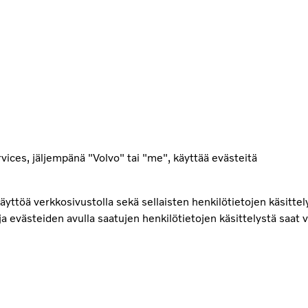
ices, jäljempänä "Volvo" tai "me", käyttää evästeitä
yttöä verkkosivustolla sekä sellaisten henkilötietojen käsittely
oja evästeiden avulla saatujen henkilötietojen käsittelystä sa