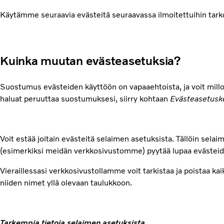
Käytämme seuraavia evästeitä seuraavassa ilmoitettuihin tarko
Kuinka muutan evästeasetuksia?
Suostumus evästeiden käyttöön on vapaaehtoista, ja voit mill
haluat peruuttaa suostumuksesi, siirry kohtaan
Evästeasetusk
Voit estää joitain evästeitä selaimen asetuksista. Tällöin selai
(esimerkiksi meidän verkkosivustomme) pyytää lupaa evästeide
Vieraillessasi verkkosivustollamme voit tarkistaa ja poistaa k
niiden nimet yllä olevaan taulukkoon.
Tarkempia tietoja selaimen asetuksista