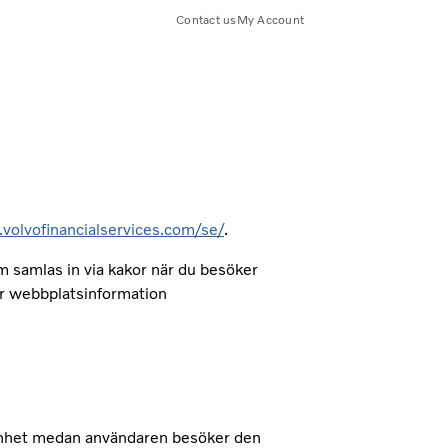
Contact us
My Account
olvofinancialservices.com/se/
.
m samlas in via kakor när du besöker
år webbplatsinformation
n enhet medan användaren besöker den