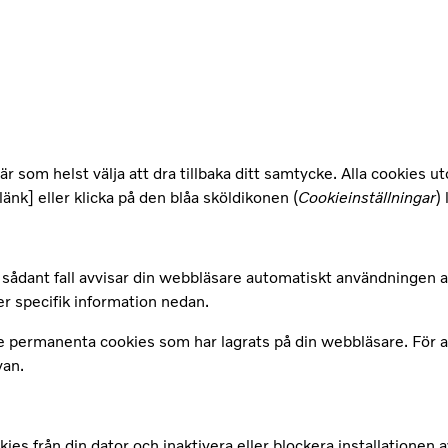
är som helst välja att dra tillbaka ditt samtycke. Alla cookies 
länk] eller klicka på den blåa sköldikonen (
Cookieinställningar
)
I sådant fall avvisar din webbläsare automatiskt användningen a
r specifik information nedan.
 permanenta cookies som har lagrats på din webbläsare. För att 
van.
ies från din dator och inaktivera eller blockera installationen 