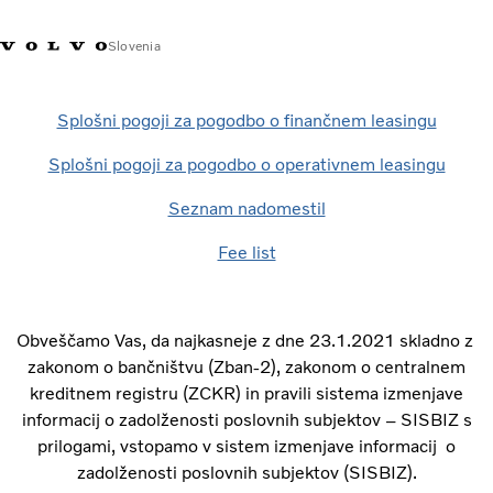
Slovenia
Market Selector
My Account
Splošni pogoji za pogodbo o finančnem leasingu
Splošni pogoji za pogodbo o operativnem leasingu
Compliance si
Seznam nadomestil
Fee list
Obveščamo Vas, da najkasneje z dne 23.1.2021 skladno z
zakonom o bančništvu (Zban-2), zakonom o centralnem
kreditnem registru (ZCKR) in pravili sistema izmenjave
informacij o zadolženosti poslovnih subjektov – SISBIZ s
prilogami, vstopamo v sistem izmenjave informacij o
zadolženosti poslovnih subjektov (SISBIZ).