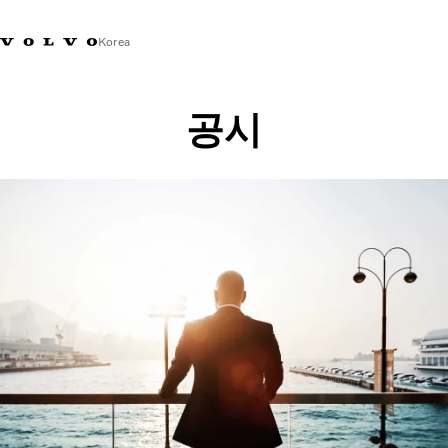
Korea
Market Selector
공시